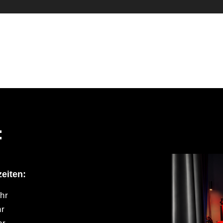
:
eiten:
hr
hr