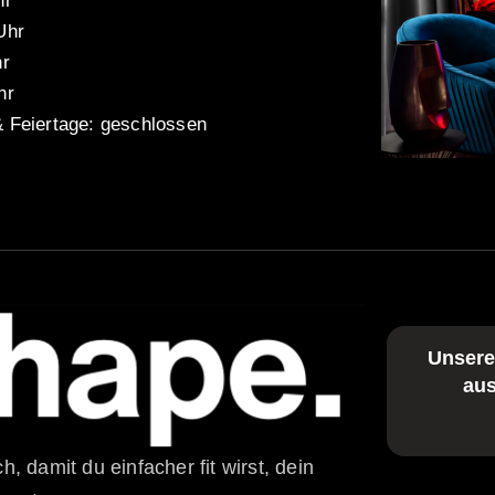
hr
Uhr
hr
hr
 Feiertage: geschlossen
Unser
aus
, damit du einfacher fit wirst, dein