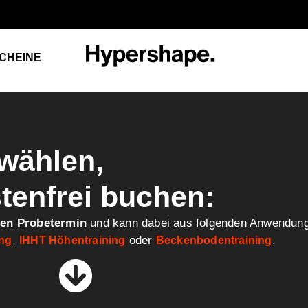
CHEINE
wählen,
tenfrei buchen:
ien Probetermin
und kann dabei aus folgenden Anwendu
,
oder
.
ing
IHHT Höhentraining
Beckenbodentraining