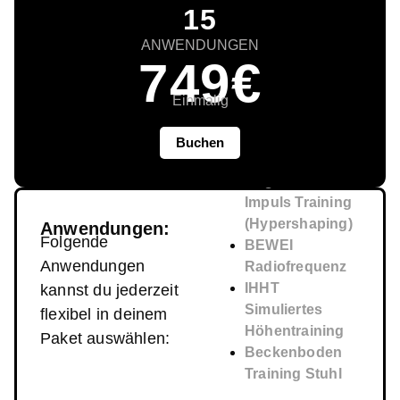
15
ANWENDUNGEN
749€
Einmalig
Buchen
Magnetfeld-
Impuls Training
(Hypershaping)
Anwendungen:
Folgende
BEWEI
Anwendungen
Radiofrequenz
IHHT
kannst du jederzeit
Simuliertes
flexibel in deinem
Höhentraining
Paket auswählen:
Beckenboden
Training Stuhl