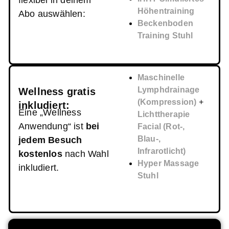
flexibel in deinem
Höhentraining
Abo auswählen:
Beckenboden
Training Stuhl
Maschinelle
Lymphdrainage
Wellness gratis
(Kompression)
+
inkludiert:
Eine „Wellness
Lichttherapie
Anwendung“ ist
bei
Facial (Rot-,
Blau-,
jedem Besuch
Infrarotlicht)
kostenlos
nach Wahl
Hyper Massage
inkludiert.
Stuhl