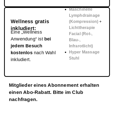
Maschinelle
Lymphdrainage
Wellness gratis
(Kompression)
+
inkludiert:
Lichttherapie
Eine „Wellness
Facial (Rot-,
Anwendung“ ist
bei
Blau-,
jedem Besuch
Infrarotlicht)
Hyper Massage
kostenlos
nach Wahl
Stuhl
inkludiert.
Mitglieder eines Abonnement erhalten
einen Abo-Rabatt. Bitte im Club
nachfragen.