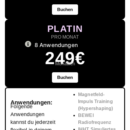
Buchen
PLATIN
PRO MONAT
8 Anwendungen
249€
Monatlich
Buchen
Magnetfeld-
Impuls Training
Anwendungen:
Folgende
(Hypershaping)
Anwendungen
BEWEI
kannst du jederzeit
Radiofrequenz
IHHT Simuliertes